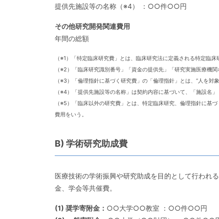
提供先施設等の名称（※4） ：○○件○○円
その他研究開発関連費用
年間の総額
（※1）「特定臨床研究費」とは、臨床研究法に定義される特定臨床
（※2）「臨床研究識別番号」「資金の提供先」「研究実施医療機関
（※3）「倫理指針に基づく研究費」の「倫理指針」とは、“人を対
（※4）「提供先施設等の名称」は契約内容に基づいて、「施設名
（※5）「臨床以外の研究費」とは、特定臨床研究、倫理指針に基
費用をいう。
B) 学術研究助成費
医療技術の学術振興や研究助成を目的として行われる
金、学会等共催費。
(1) 奨学寄附金：
○○大学○○教室 ：○○件○○円