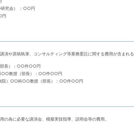
円
研究会） ：○○円
○円
講演や原稿執筆、コンサルティング等業務委託に関する費用が含まれる
（部長）：○○件○○円
科○○教授（部長）：○○件○○円
病院）○○科○○教授（部長）：○○件○○円
用の為に必要な講演会、模擬実技指導、説明会等の費用。