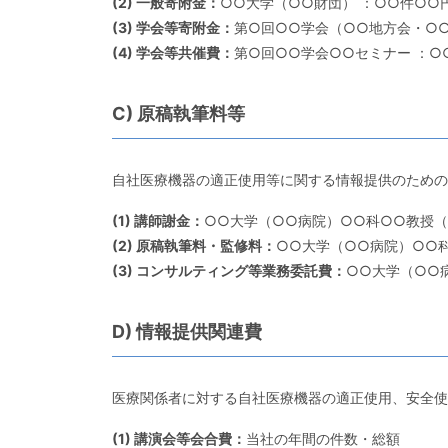
(2) 一般寄附金：
○○大学（○○財団） ：○○件○○
(3) 学会等寄附金：
第○回○○学会（○○地方会・○○
(4) 学会等共催費：
第○回○○学会○○セミナー ：○
C) 原稿執筆料等
自社医療機器の適正使用等に関する情報提供のための
(1) 講師謝金：
○○大学（○○病院）○○科○○教授
(2) 原稿執筆料・監修料：
○○大学（○○病院）○○
(3) コンサルティング等業務委託費：
○○大学（○○
D) 情報提供関連費
医療関係者に対する自社医療機器の適正使用、安全使
(1) 講演会等会合費：
当社の年間の件数・総額