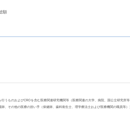
総額
を行うものおよびCROを含む医療関連研究機関等（医療関連の大学、病院、国公立研究所等
護師、その他の医療の担い手（保健師、歯科衛生士、理学療法士および医療機関の職員等）