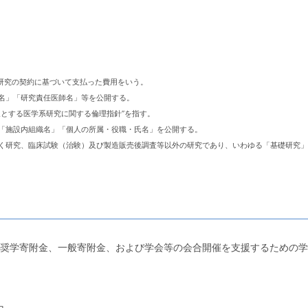
研究の契約に基づいて支払った費用をいう。
名」「研究責任医師名」等を公開する。
象とする医学系研究に関する倫理指針”を指す。
」「施設内組織名」「個人の所属・役職・氏名」を公開する。
づく研究、臨床試験（治験）及び製造販売後調査等以外の研究であり、いわゆる「基礎研究
奨学寄附金、一般寄附金、および学会等の会合開催を支援するための学